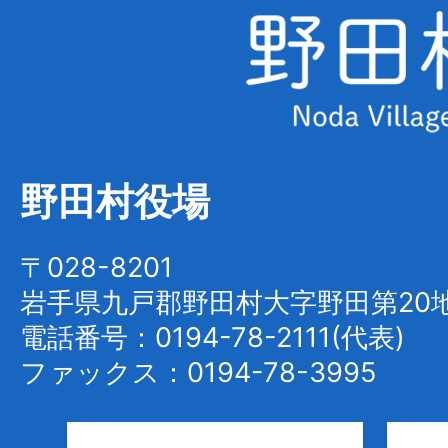
手
県
野
田
村
野田村役場
Noda
Village
〒028-8201
岩手県九戸郡野田村大字野田第20地
電話番号：0194-78-2111(代表)
ファックス：0194-78-3995