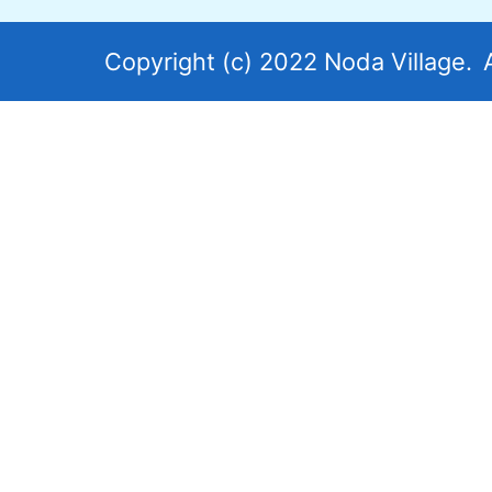
図。
岩
Copyright (c) 2022 Noda Village.
手
県
北
東
部
に
あ
り
太