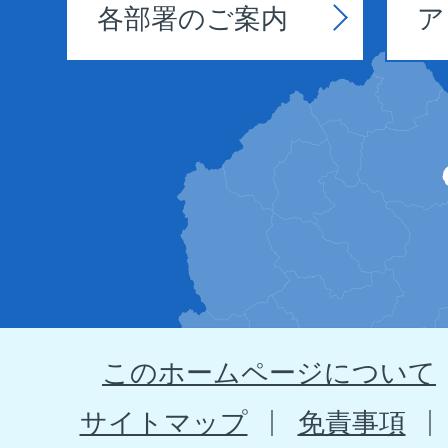
各部署のご案内
ア
野
田
村
の
位
置
を
示
このホームページについて
す
地
サイトマップ
免責事項