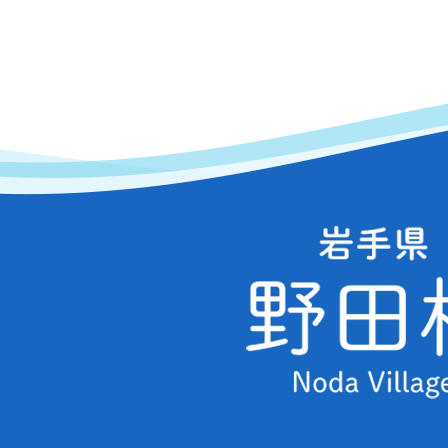
岩
手
県
野
田
村