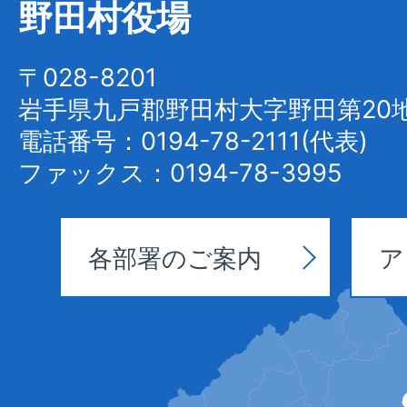
野田村役場
Noda
Village
〒028-8201
岩手県九戸郡野田村大字野田第20地
電話番号：0194-78-2111(代表)
ファックス：0194-78-3995
各部署のご案内
ア
野
田
村
の