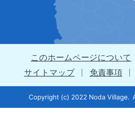
位
置
を
示
このホームページについて
す
地
サイトマップ
免責事項
図。
岩
Copyright (c) 2022 Noda Village.
手
県
北