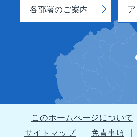
各部署のご案内
ア
野
田
村
の
位
置
を
示
このホームページについて
す
地
サイトマップ
免責事項