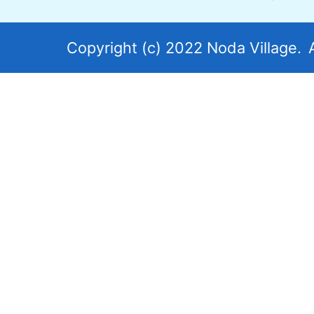
図。
岩
Copyright (c) 2022 Noda Village.
手
県
北
東
部
に
あ
り
太