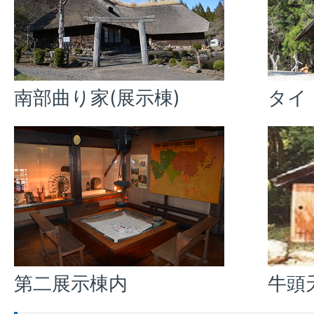
南部曲り家(展示棟)
タイ
第二展示棟内
牛頭