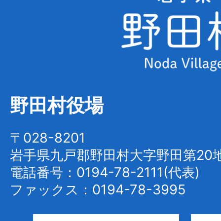
手
県
野
田
村
野田村役場
Noda
Village
〒028-8201
岩手県九戸郡野田村大字野田第20地
電話番号：0194-78-2111(代表)
ファックス：0194-78-3995