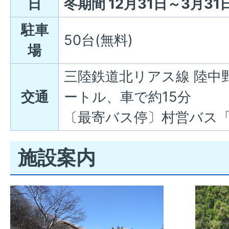
日
冬期間 12月31日～3月31
駐車
50台(無料)
場
三陸鉄道北リアス線 陸中
交通
ートル、車で約15分
〔最寄バス停〕村営バス
施設案内