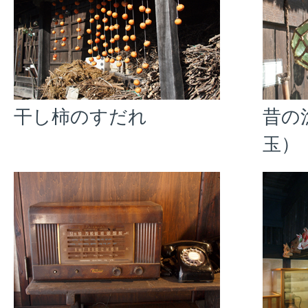
干し柿のすだれ
昔の
玉）