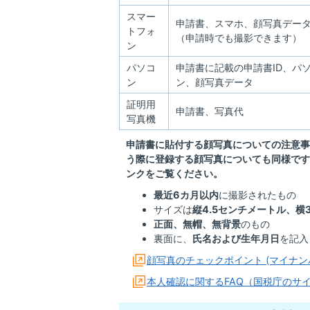
スマー
申請書、スマホ、顔写真デー
トフォ
（申請時でも撮影できます）
ン
パソコ
申請書に記載の申請書ID、パ
ン
ン、顔写真データ
証明用
申請書、写真代
写真機
申請書に貼付する顔写真についての注意事
う際に登録する顔写真についても同様です
ンクをご覧ください。
最近6カ月以内
に撮影されたもの
サイズは
縦4.5センチメートル、横
正面、無帽、無背景
のもの
裏面に、
氏名および生年月日
を記入
顔写真のチェックポイント (マイナ
本人確認に関するFAQ（国税庁のサ