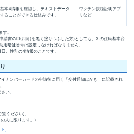
基本4情報を確認し、テキストデータ
ワクチン接種証明アプ
することができる仕組みです。
リなど
きます。
(申請書の□(四角)を黒く塗りつぶした方)としても、3.の住民基本台
補助用暗証番号は設定しなければなりません。
月日、性別の4情報のことです。
り
マイナンバーカードの申請後に届く「交付通知はがき」に記載され
。
ださい。
ご覧ください)」
ちの人に限ります。)
イト）