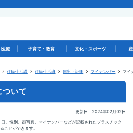
・医療
子育て・教育
文化・スポーツ
産
住民生活課
住民生活班
届出・証明
マイナンバー
マイ
について
更新日：2024年02月02日
月日、性別、顔写真、マイナンバーなどが記載されたプラスチック
ることができます。