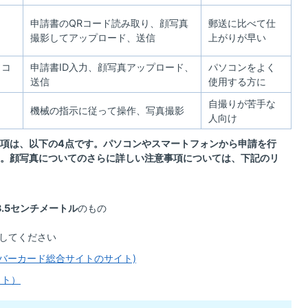
タ
申請書のQRコード読み取り、顔写真
郵送に比べて仕
撮影してアップロード、送信
上がりが早い
ソコ
申請書ID入力、顔写真アップロード、
パソコンをよく
送信
使用する方に
自撮りが苦手な
機械の指示に従って操作、写真撮影
人向け
項は、以下の4点です。パソコンやスマートフォンから申請を行
。顔写真についてのさらに詳しい注意事項については、下記のリ
3.5センチメートル
のもの
してください
ンバーカード総合サイトのサイト)
イト）