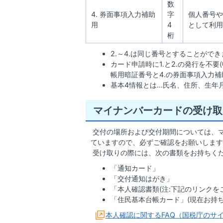
数
4. 券面事項入力補助
字
個人番号や
用
4
として利用
桁
2.～4.は同じ番号とすることがで
カード申請時に1.と2.の発行を不要
帳用暗証番号と4.の券面事項入力
基本4情報とは…氏名、住所、生年
マイナンバーカードの受け取
交付の場所および交付期間については、
ていますので、必ずご確認をお願いします
受け取りの際には、次の書類をお持ちく
「通知カード」
「交付通知はがき」
「本人確認書類(注:下記のリンクを
「住民基本台帳カード」(現在お持
本人確認に関するFAQ（国税庁のサ