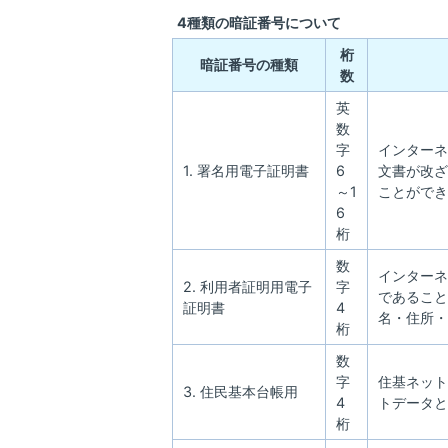
4種類の暗証番号について
桁
暗証番号の種類
数
英
数
字
インターネ
1. 署名用電子証明書
6
文書が改ざ
～1
ことができ
6
桁
数
インターネ
2. 利用者証明用電子
字
であること
証明書
4
名・住所・
桁
数
字
住基ネット
3. 住民基本台帳用
4
トデータと
桁