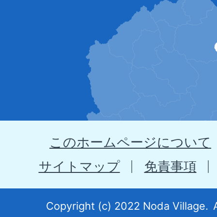
田
村
の
位
置
を
示
このホームページについて
す
地
サイトマップ
免責事項
図。
岩
Copyright (c) 2022 Noda Village.