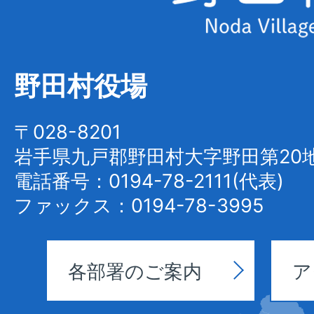
野
田
村
野田村役場
Noda
Village
〒028-8201
岩手県九戸郡野田村大字野田第20地
電話番号：0194-78-2111(代表)
ファックス：0194-78-3995
各部署のご案内
ア
野