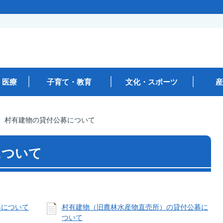
・医療
子育て・教育
文化・スポーツ
産
村有建物の貸付公募について
について
募について
村有建物（旧農林水産物直売所）の貸付公募に
ついて