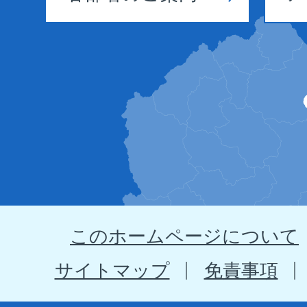
野
田
村
の
位
置
を
示
このホームページについて
す
地
サイトマップ
免責事項
図。