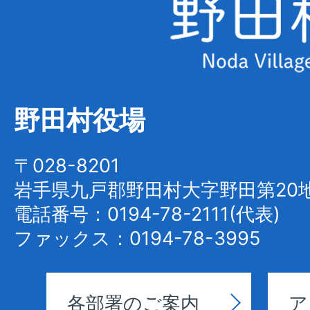
県
野
田
村
野田村役場
Noda
Village
〒028-8201
岩手県九戸郡野田村大字野田第20地
電話番号：0194-78-2111(代表)
ファックス：0194-78-3995
各部署のご案内
ア