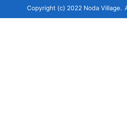
岩
Copyright (c) 2022 Noda Village.
手
県
北
東
部
に
あ
り
太
平