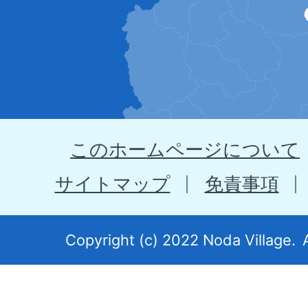
の
位
置
を
示
このホームページについて
す
地
サイトマップ
免責事項
図。
岩
Copyright (c) 2022 Noda Village.
手
県