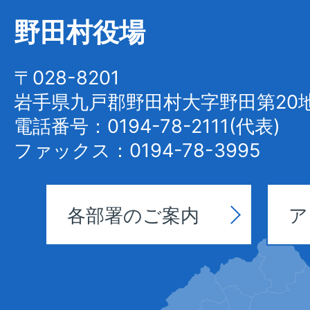
村
野田村役場
Noda
Village
〒028-8201
岩手県九戸郡野田村大字野田第20地
電話番号：0194-78-2111(代表)
ファックス：0194-78-3995
各部署のご案内
ア
野
田
村