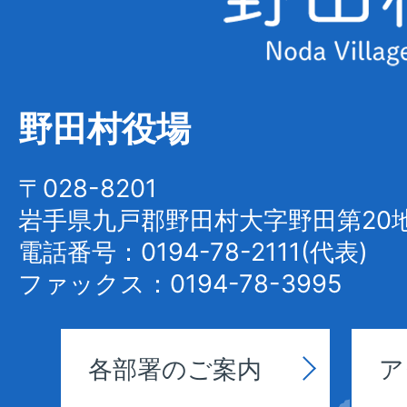
野
田
村
野田村役場
Noda
Village
〒028-8201
岩手県九戸郡野田村大字野田第20地
電話番号：0194-78-2111(代表)
ファックス：0194-78-3995
各部署のご案内
ア
野