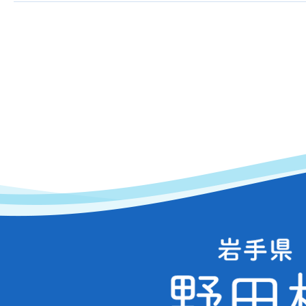
岩
手
県