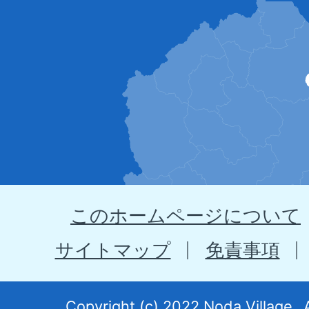
田
村
の
位
置
を
示
このホームページについて
す
地
サイトマップ
免責事項
図。
岩
Copyright (c) 2022 Noda Village.